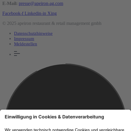
E-Mail:
presse@apeiron-ag.com
Facebook-f
Linkedin-in
Xing
© 2025 apeiron restaurant & retail management gmbh
Datenschutzhinweise
Impressum
Meldestellen